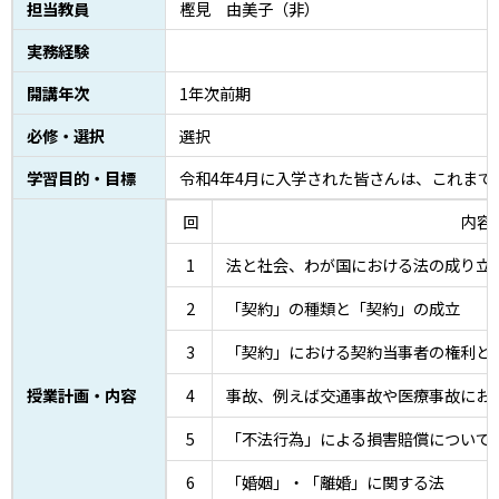
担当教員
樫見 由美子（非）
実務経験
開講年次
1年次前期
必修・選択
選択
学習目的・目標
令和4年4月に入学された皆さんは、これま
回
内容
1
法と社会、わが国における法の成り立
2
「契約」の種類と「契約」の成立
3
「契約」における契約当事者の権利と
授業計画・内容
4
事故、例えば交通事故や医療事故にお
5
「不法行為」による損害賠償について
6
「婚姻」・「離婚」に関する法