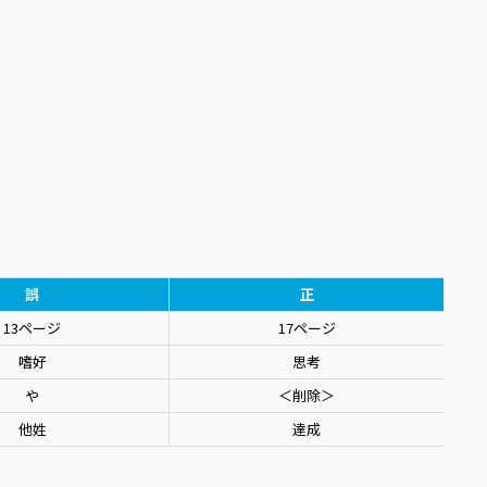
誤
正
13ページ
17ページ
嗜好
思考
や
＜削除＞
他姓
達成