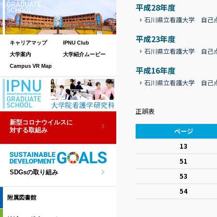
平成28年度
石川県立看護大学 自己点
平成23年度
キャリアマップ
IPNU Club
石川県立看護大学 自己点
大学案内
大学紹介ムービー
Campus VR Map
平成16年度
石川県立看護大学 自己点
正誤表
新型コロナウイルスに
対する取組み
ページ
13
51
SDGsの取り組み
53
54
附属図書館