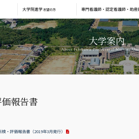
大学院進学
専門看護師・
認定看護師・
助産
志望の方
大学案内
About Ishikawa Prefectural Nursing Uni
評価報告書
検・評価報告書（2019年3月発行）