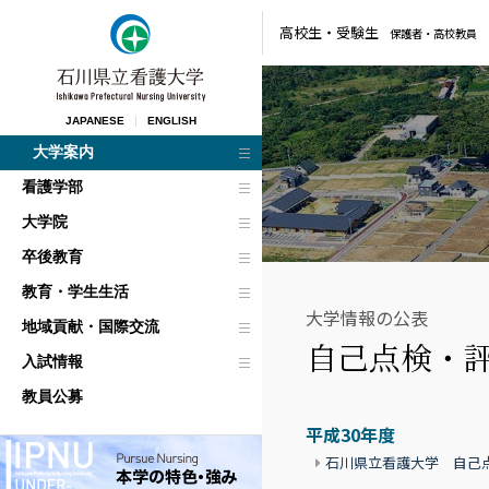
高校生・
受験生
保護者・
高校教員
JAPANESE
ENGLISH
大学案内
看護学部
大学院
卒後教育
教育・学生生活
大学情報の公表
地域貢献・国際交流
自己点検・
入試情報
教員公募
平成30年度
石川県立看護大学 自己点