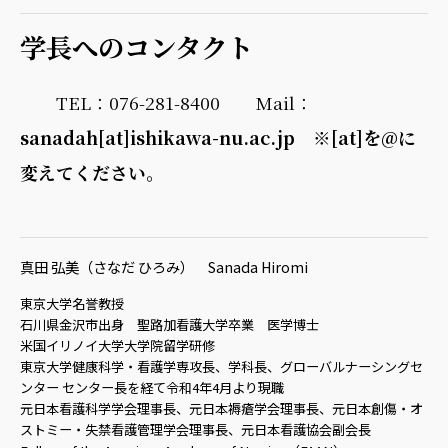
学長へのコンタクト
TEL：076-281-8400 Mail：
sanadah[at]ishikawa-nu.ac.jp ※[at]を@に
変えてください。
真田 弘美（さなだ ひろみ） Sanada Hiromi
東京大学名誉教授
石川県金沢市出身 聖路加看護大学卒業 医学博士
米国イリノイ大学大学院留学研修
東京大学健康科学・看護学専攻長、学科長、グローバルナーシングセ
ンター センター長を経て令和4年4月より現職
元日本看護科学学会理事長、元日本褥瘡学会理事長、元日本創傷・オ
ストミー・失禁看護管理学会理事長、元日本看護協会副会長