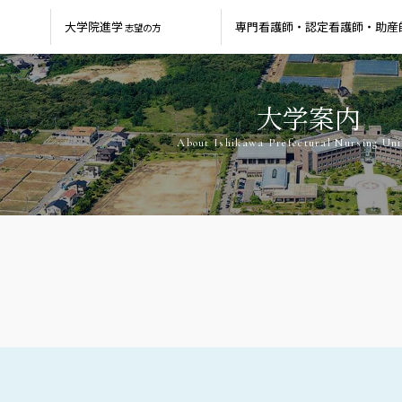
大学院進学
専門看護師・
認定看護師・
助産
志望の方
大学案内
About Ishikawa Prefectural Nursing Uni