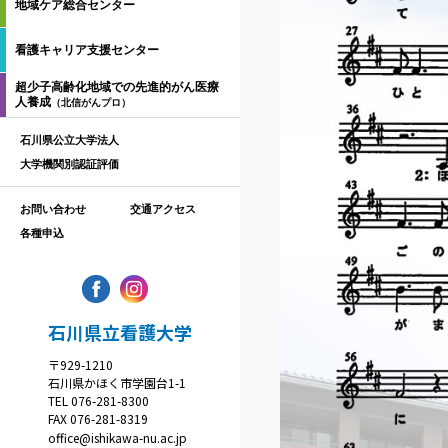
地域ケア総合センター
看護キャリア支援センター
超少子高齢化地域での先進的がん医療
人養成
（北信がんプロ）
石川県公立大学法人
大学機関別認証評価
お問い合わせ
交通アクセス
各種申込
石川県立看護大学
〒929-1210
石川県かほく市学園台1-1
TEL 076-281-8300
FAX 076-281-8319
office@ishikawa-nu.ac.jp