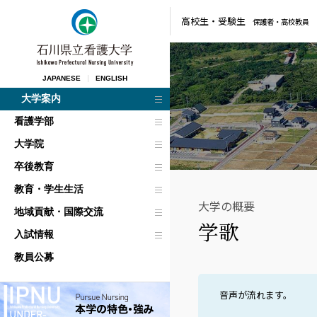
高校生・
受験生
保護者・
高校教員
JAPANESE
ENGLISH
大学案内
看護学部
大学院
卒後教育
教育・学生生活
大学の概要
地域貢献・国際交流
学歌
入試情報
教員公募
音声が流れます。