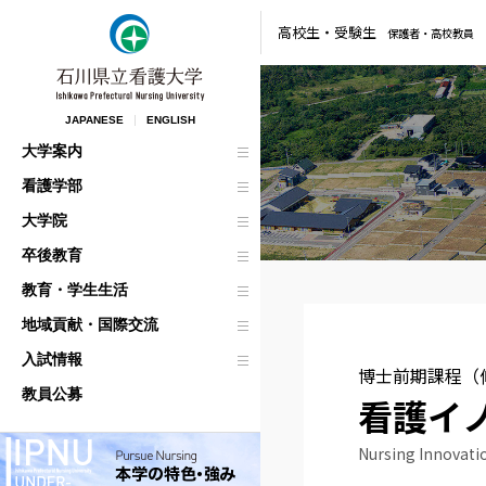
高校生・
受験生
保護者・
高校教員
JAPANESE
ENGLISH
大学案内
看護学部
大学院
卒後教育
教育・学生生活
地域貢献・国際交流
入試情報
博士前期課程（修
教員公募
看護イ
Nursing Innova