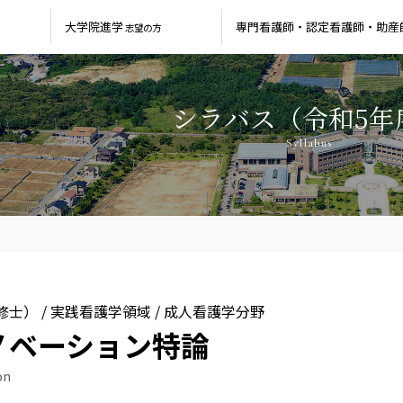
大学院進学
専門看護師・
認定看護師・
助産
志望の方
シラバス（令和5年
Syllabus
士） / 実践看護学領域 / 成人看護学分野
ノベーション特論
tion