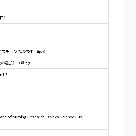
貝）
エスチョンの構造化（峰松）
数の選択）（峰松）
谷川）
rizons of Nursing Research （Nova Science Pub）