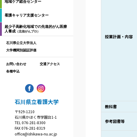
地域ケア総合センター
看護キャリア支援センター
超少子高齢化地域での先進的がん医療
人養成
（北信がんプロ）
授業計画・内容
石川県公立大学法人
大学機関別認証評価
お問い合わせ
交通アクセス
各種申込
石川県立看護大学
教科書
〒929-1210
石川県かほく市学園台1-1
参考図書等
TEL 076-281-8300
FAX 076-281-8319
office@ishikawa-nu.ac.jp