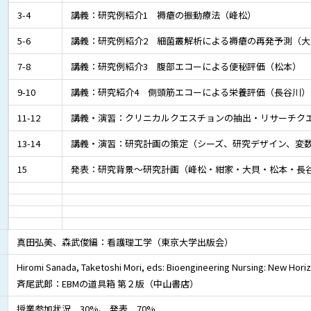
3-4
講義：研究例紹介1 褥瘡の振動療法（峰松）
5-6
講義：研究例紹介2 細菌叢解析による褥瘡の再発予測（大
7-8
講義：研究例紹介3 腹部エコーによる便秘評価（松本）
9-10
講義：研究紹介4 側頭筋エコーによる栄養評価（長谷川）
11-12
講義・演習：クリニカルクエスチョンの抽出・リサーチク
13-14
講義・演習：研究計画の策定（シーズ、研究デザイン、変
15
発表：研究背景～研究計画（峰松・紺家・大貝・松本・長
真田弘美、森武俊編：看護理工学（東京大学出版会）
Hiromi Sanada, Taketoshi Mori, eds: Bioengineering Nursing: New Ho
斉尾武郎：EBMの道具箱 第２版（中山書店）
授業参加状況 30%、 発表 70%