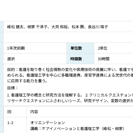
峰松 健夫、紺家 千津子、大貝 和裕、松本 勝、長谷川 陽子
1年次前期
単位数
2単位
選択
時間数
30時間
目的：看護を取り巻く社会情勢の変化や医療技術の発展に伴い、看護で
められる。看護理工学を中心に多職種連携、産官学連携による次世代の
に応用する能力を養う。
目標：
1. 看護理工学の概念と研究方法を理解する。 2. クリニカルクエスチョ
リサーチクエスチョンにふさわしいシーズ、研究デザイン、変数の選択
回
内容
1-2
オリエンテーション
講義：ケアイノベーションと看護理工学（峰松・紺家）