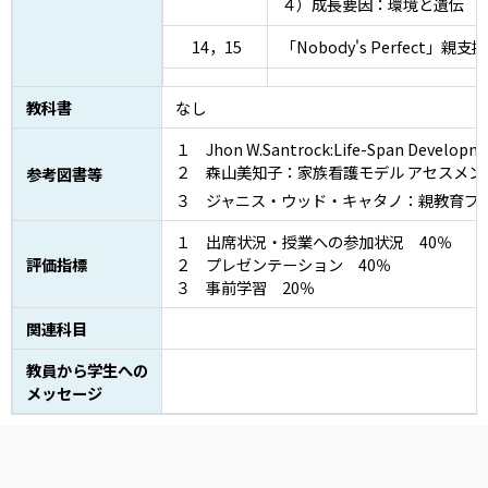
４）成長要因：環境と遺伝
14，15
「Nobody's Perfect」
教科書
なし
１ Jhon W.Santrock:Life-Span Developme
２ 森山美知子：家族看護モデル アセスメン
参考図書等
３ ジャニス・ウッド・キャタノ：親教育プロ
１ 出席状況・授業への参加状況 40％
評価指標
２ プレゼンテーション 40％
３ 事前学習 20％
関連科目
教員から学生への
メッセージ