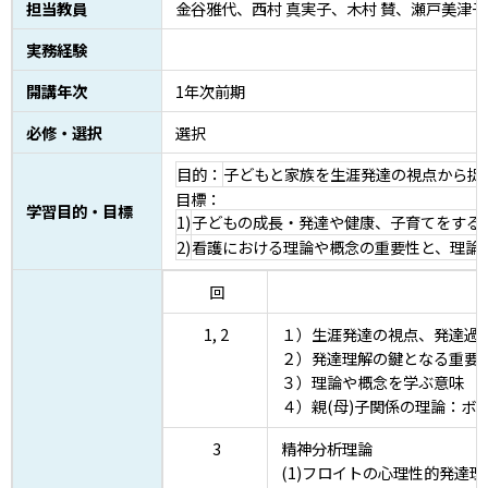
担当教員
金谷雅代、西村 真実子、木村 賛、瀬戸美津子
実務経験
開講年次
1年次前期
必修・選択
選択
目的：
子どもと家族を生涯発達の視点から捉
目標：
学習目的・目標
1)
子どもの成長・発達や健康、子育てをする
2)
看護における理論や概念の重要性と、理論
回
1, 2
１）生涯発達の視点、発達過
２）発達理解の鍵となる重要
３）理論や概念を学ぶ意味
４）親(母)子関係の理論：ボ
3
精神分析理論
(1)フロイトの心理性的発達理